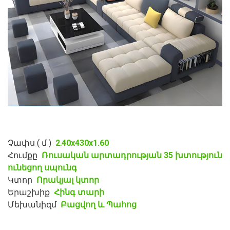
Չափս ( մ )
2․40x430x1.60
Հումքը
Ռուսական արտադրության 35 խտություն
ունեցող սպունգ
Կտոր
Որակյալ կտոր
Երաշխիք
Հինգ տարի
Մեխանիզմ
Բացվող և Պահոց