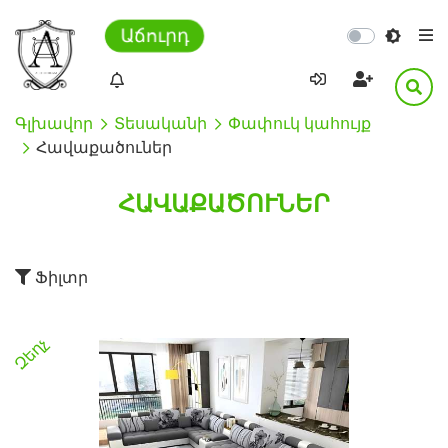
Աճուրդ
Գլխավոր
Տեսականի
Փափուկ կահույք
Հավաքածուներ
ՀԱՎԱՔԱԾՈՒՆԵՐ
Ֆիլտր
Զեղչ