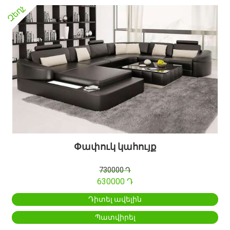
Զեղչ
Փափուկ կահույք
730000 Դ
630000 Դ
Դիտել ավելին
Պատվիրել