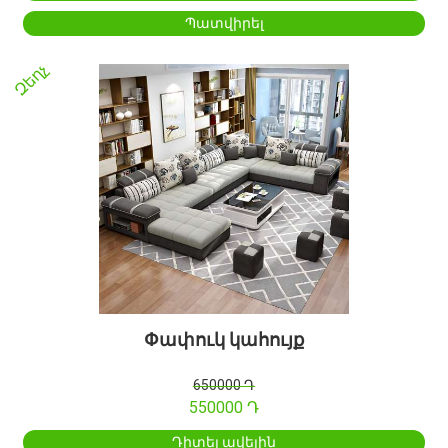
Պատվիրել
Զեղչ
Փափուկ կահույք
650000 Դ
550000 Դ
Դիտել ավելին