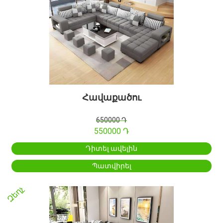
Հավաքածու
650000 Դ
550000 Դ
Դիտել ավելին
Պատվիրել
Զեղչ