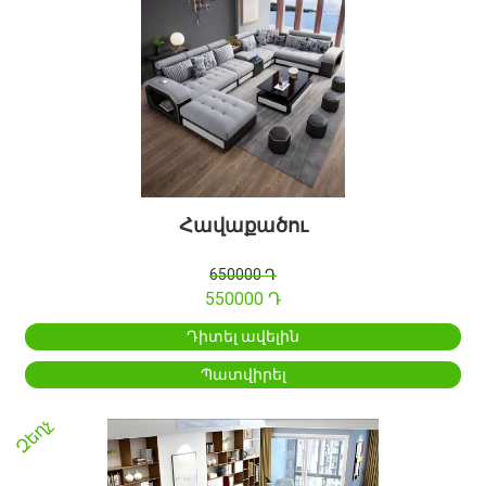
Հավաքածու
650000 Դ
550000 Դ
Դիտել ավելին
Պատվիրել
Զեղչ