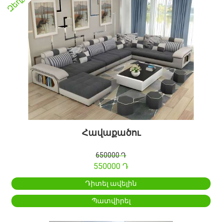
Զեղչ
Հավաքածու
650000 Դ
550000 Դ
Դիտել ավելին
Պատվիրել