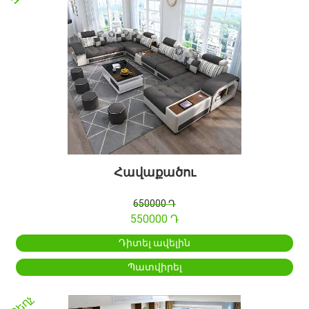
Հավաքածու
650000 Դ
550000 Դ
Դիտել ավելին
Պատվիրել
Զեղչ