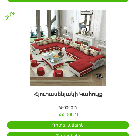
Զեղչ
Հյուրասենյակի Կահույք
650000 Դ
550000 Դ
Դիտել ավելին
Պատվիրել