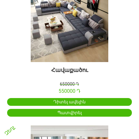
Հավաքածու
650000 Դ
550000 Դ
Դիտել ավելին
Պատվիրել
Զեղչ