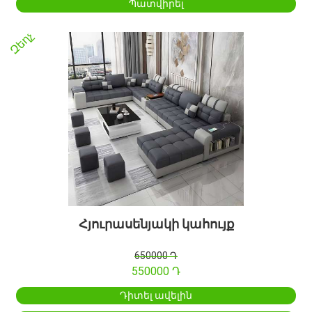
Պատվիրել
Զեղչ
Հյուրասենյակի կահույք
650000 Դ
550000 Դ
Դիտել ավելին