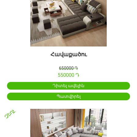
Հավաքածու
650000 Դ
550000 Դ
Դիտել ավելին
Պատվիրել
Զեղչ