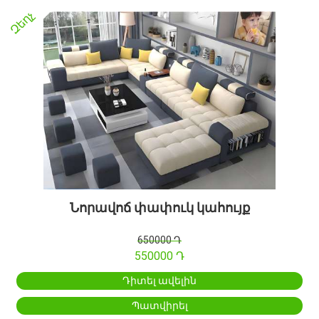
Զեղչ
Նորավոճ փափուկ կահույք
650000 Դ
550000 Դ
Դիտել ավելին
Պատվիրել