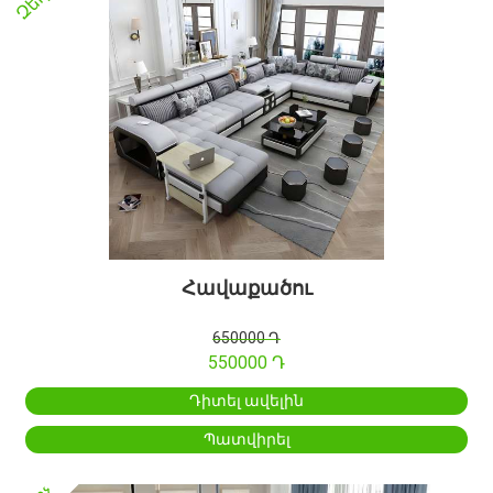
Զեղչ
Հավաքածու
650000 Դ
550000 Դ
Դիտել ավելին
Պատվիրել