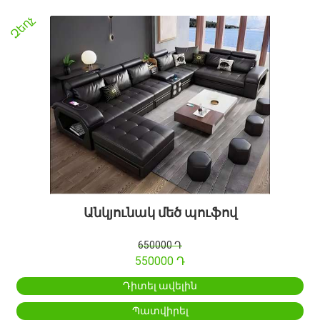
Զեղչ
Անկյունակ մեծ պուֆով
650000 Դ
550000 Դ
Դիտել ավելին
Պատվիրել