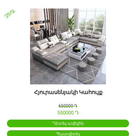
Զեղչ
Հյուրասենյակի Կահույք
650000 Դ
550000 Դ
Դիտել ավելին
Պատվիրել