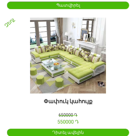
Պատվիրել
Զեղչ
Փափուկ կահույք
650000 Դ
550000 Դ
Դիտել ավելին