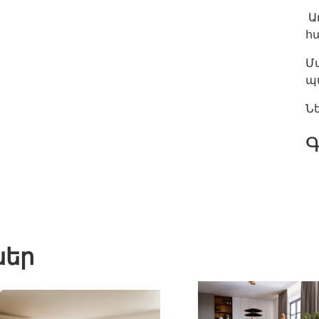
Ա
հա
Մա
պ
Ն
Գ
ներ