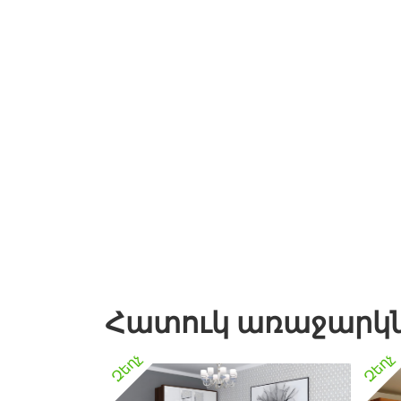
Հատուկ առաջարկ
Զեղչ
Զեղչ