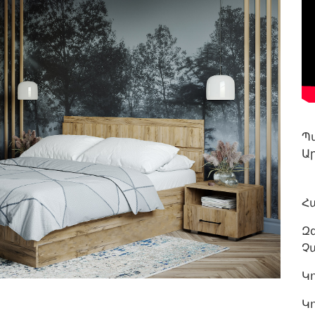
Պ
Ա
Հ
Զ
Չա
Կո
Կո