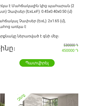
ռկա է Մահճակալին կից պահարան (2
տ) Չափսեր (ԵxԼxԲ): 0.45x0.40x0.50 (մ)
հճակալ Չափսեր (ԵxԼ): 2x1.65 (մ),
ահոց առկա է
երքնակը ներառված է գնի մեջ։
530000 Դ
ինը։
450000 Դ
Պատվիրել
Զեղչ
Զեղչ