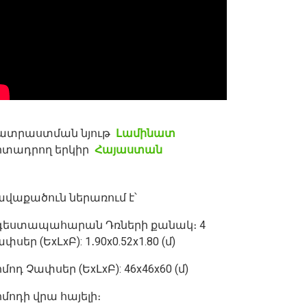
ատրաստման նյութ
Լամինատ
րտադրող երկիր
Հայաստան
ավաքածուն ներառում է՝
գեստապահարան Դռների քանակ։ 4
փսեր (ԵxԼxԲ): 1․90x0.52x1.80 (մ)
մոդ Չափսեր (ԵxԼxԲ): 46x46x60 (մ)
մոդի վրա հայելի։