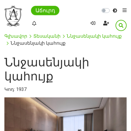
Աճուրդ
Գլխավոր
Տեսականի
Ննջասենյակի կահույք
Ննջասենյակի կահույք
Ննջասենյակի
կահույք
Կոդ:
1937