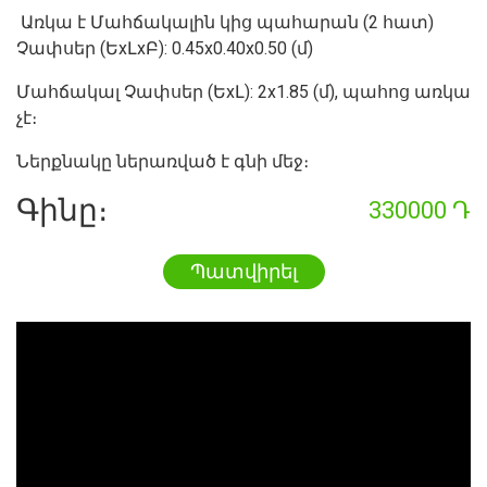
Առկա է Մահճակալին կից պահարան (2 հատ)
Չափսեր (ԵxԼxԲ): 0.45x0.40x0.50 (մ)
Մահճակալ Չափսեր (ԵxԼ): 2x1.85 (մ), պահոց առկա
չէ։
Ներքնակը ներառված է գնի մեջ։
Գինը։
330000 Դ
Պատվիրել