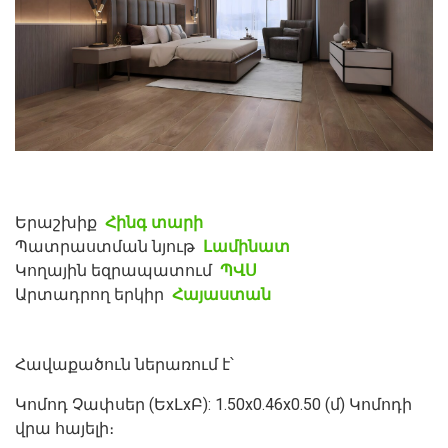
Երաշխիք
Հինգ տարի
Պատրաստման նյութ
Լամինատ
Կողային եզրապատում
ՊՎՍ
Արտադրող երկիր
Հայաստան
Հավաքածուն ներառում է՝
Կոմոդ Չափսեր (ԵxԼxԲ): 1.50x0.46x0.50 (մ) Կոմոդի
վրա հայելի։