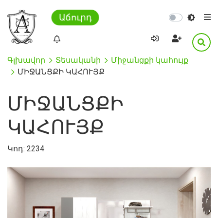
Աճուրդ
Գլխավոր
Տեսականի
Միջանցքի կահույք
ՄԻՋԱՆՑՔԻ ԿԱՀՈՒՅՔ
ՄԻՋԱՆՑՔԻ
ԿԱՀՈՒՅՔ
Կոդ:
2234