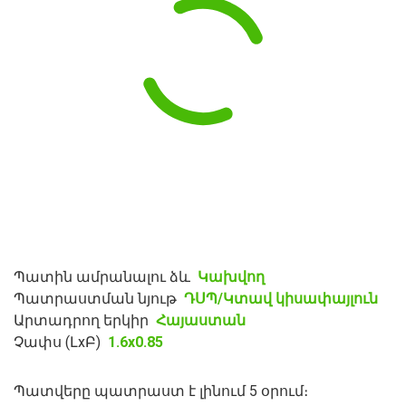
Պատին ամրանալու ձև
Կախվող
Պատրաստման նյութ
ԴՍՊ/Կտավ կիսափայլուն
Արտադրող երկիր
Հայաստան
Չափս (ԼxԲ)
1.6x0.85
Պատվերը պատրաստ է լինում 5 օրում։