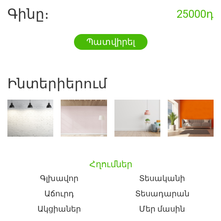
Գինը։
25000դ
Պատվիրել
Ինտերիերում
Հղումներ
Գլխավոր
Տեսականի
Աճուրդ
Տեսադարան
Ակցիաներ
Մեր մասին