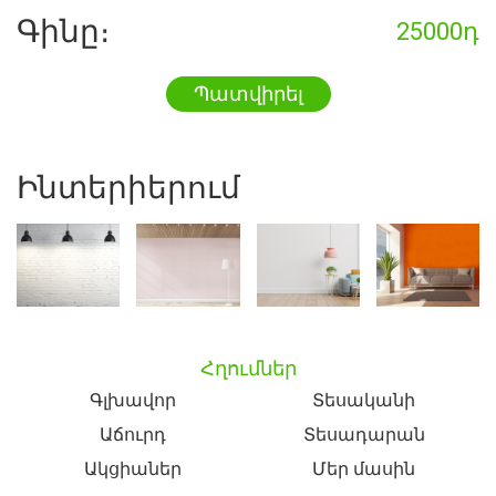
Գինը։
25000դ
Պատվիրել
Ինտերիերում
Հղումներ
Գլխավոր
Տեսականի
Աճուրդ
Տեսադարան
Ակցիաներ
Մեր մասին