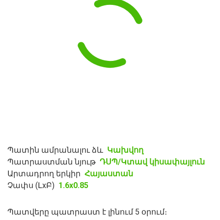
Պատին ամրանալու ձև
Կախվող
Պատրաստման նյութ
ԴՍՊ/Կտավ կիսափայլուն
Արտադրող երկիր
Հայաստան
Չափս (ԼxԲ)
1.6x0.85
Պատվերը պատրաստ է լինում 5 օրում։