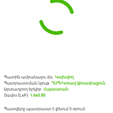
Պատին ամրանալու ձև
Կախվող
Պատրաստման նյութ
ԴՍՊ/Կտավ կիսափայլուն
Արտադրող երկիր
Հայաստան
Չափս (ԼxԲ)
1.6x0.85
Պատվերը պատրաստ է լինում 5 օրում։