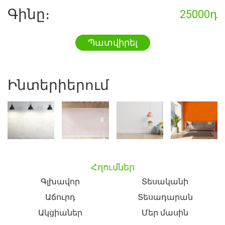
Գինը։
25000դ
Պատվիրել
Ինտերիերում
Հղումներ
Գլխավոր
Տեսականի
Աճուրդ
Տեսադարան
Ակցիաներ
Մեր մասին