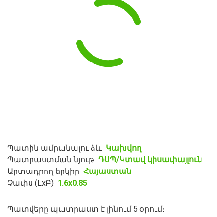
Պատին ամրանալու ձև
Կախվող
Պատրաստման նյութ
ԴՍՊ/Կտավ կիսափայլուն
Արտադրող երկիր
Հայաստան
Չափս (ԼxԲ)
1.6x0.85
Պատվերը պատրաստ է լինում 5 օրում։