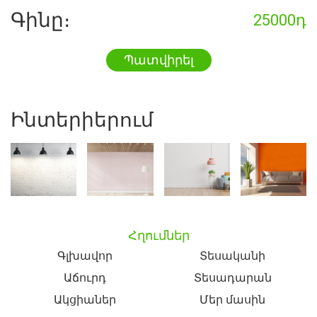
Գինը։
25000դ
Պատվիրել
Ինտերիերում
Հղումներ
Գլխավոր
Տեսականի
Աճուրդ
Տեսադարան
Ակցիաներ
Մեր մասին