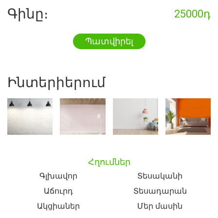
Գինը։
25000դ
Պատվիրել
Ինտերիերում
Հղումներ
Գլխավոր
Տեսականի
Աճուրդ
Տեսադարան
Ակցիաներ
Մեր մասին