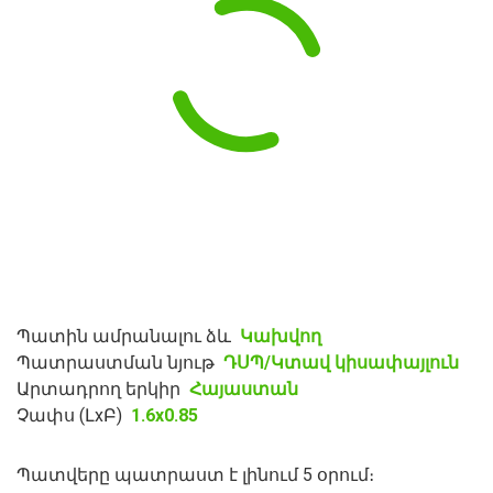
Պատին ամրանալու ձև
Կախվող
Պատրաստման նյութ
ԴՍՊ/Կտավ կիսափայլուն
Արտադրող երկիր
Հայաստան
Չափս (ԼxԲ)
1.6x0.85
Պատվերը պատրաստ է լինում 5 օրում։