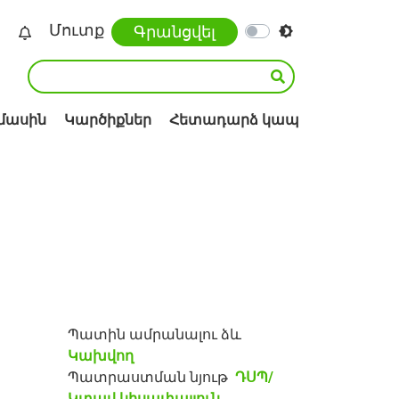
Մուտք
Գրանցվել
 մասին
Կարծիքներ
Հետադարձ կապ
Պատին ամրանալու ձև
Կախվող
Պատրաստման նյութ
ԴՍՊ/
Կտավ կիսափայլուն