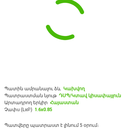
Պատին ամրանալու ձև
Կախվող
Պատրաստման նյութ
ԴՍՊ/Կտավ կիսափայլուն
Արտադրող երկիր
Հայաստան
Չափս (ԼxԲ)
1.6x0.85
Պատվերը պատրաստ է լինում 5 օրում։