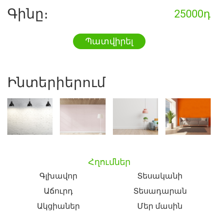
Գինը։
25000դ
Պատվիրել
Ինտերիերում
Հղումներ
Գլխավոր
Տեսականի
Աճուրդ
Տեսադարան
Ակցիաներ
Մեր մասին