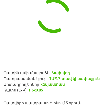
Պատին ամրանալու ձև
Կախվող
Պատրաստման նյութ
ԴՍՊ/Կտավ կիսափայլուն
Արտադրող երկիր
Հայաստան
Չափս (ԼxԲ)
1.6x0.85
Պատվերը պատրաստ է լինում 5 օրում։