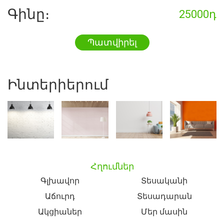
Գինը։
25000դ
Պատվիրել
Ինտերիերում
Հղումներ
Գլխավոր
Տեսականի
Աճուրդ
Տեսադարան
Ակցիաներ
Մեր մասին