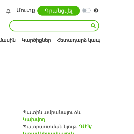
Մուտք
Գրանցվել
 մասին
Կարծիքներ
Հետադարձ կապ
Պատին ամրանալու ձև
Կախվող
Պատրաստման նյութ
ԴՍՊ/
Կտավ կիսափայլուն