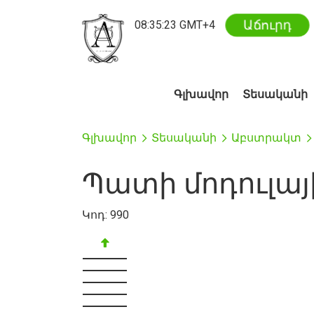
Աճուրդ
08
:
35
:
23
GMT+4
Գլխավոր
Տեսականի
Գլխավոր
Տեսականի
Աբստրակտ
Պատի մոդուլայ
Կոդ:
990