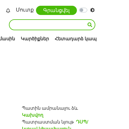
Մուտք
Գրանցվել
 մասին
Կարծիքներ
Հետադարձ կապ
Պատին ամրանալու ձև
Կախվող
Պատրաստման նյութ
ԴՍՊ/
Կտավ կիսափայլուն