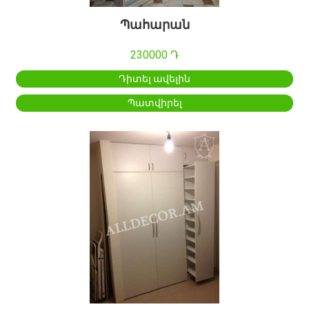
Պահարան
230000 Դ
Դիտել ավելին
Պատվիրել