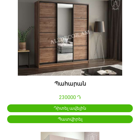
Պահարան
230000 Դ
Դիտել ավելին
Պատվիրել