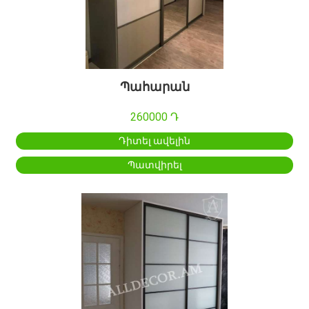
Պահարան
260000 Դ
Դիտել ավելին
Պատվիրել