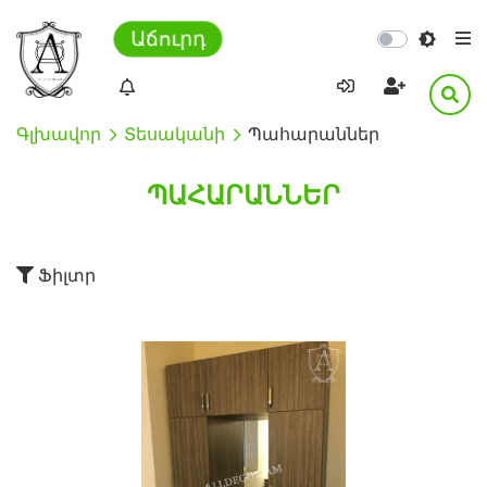
Աճուրդ
Գլխավոր
Տեսականի
Պահարաններ
ՊԱՀԱՐԱՆՆԵՐ
Ֆիլտր