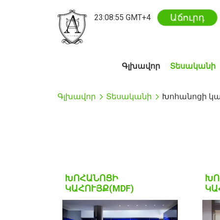
Աճուրդ
23
:
08
:
55
GMT+4
Գլխավոր
Տեսականի
Գլխավոր
Տեսականի
Խոհանոցի կա
ԽՈՀԱՆՈՑԻ
ԽՈ
ԿԱՀՈՒՅՔ(MDF)
ԿԱ