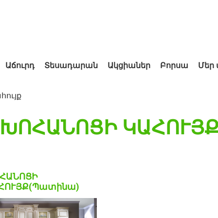
Աճուրդ
Տեսադարան
Ակցիաներ
Բորսա
Մեր
հույք
ԽՈՀԱՆՈՑԻ ԿԱՀՈՒՅ
ՀԱՆՈՑԻ
ՀՈՒՅՔ(Պատինա)