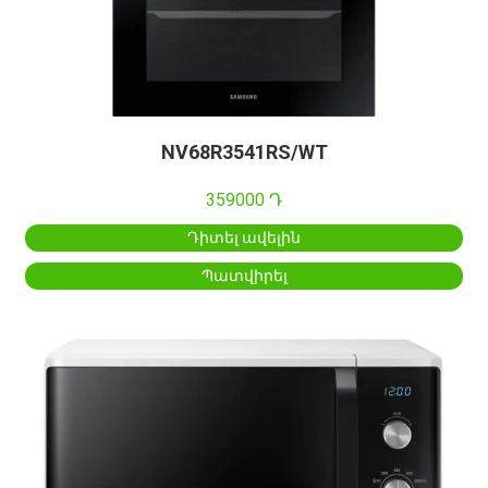
NV68R3541RS/WT
359000 Դ
Դիտել ավելին
Պատվիրել