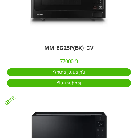
MM-EG25P(BK)-CV
77000 Դ
Դիտել ավելին
Պատվիրել
Զեղչ