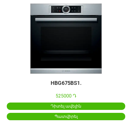
HBG675BS1.
525000 Դ
Դիտել ավելին
Պատվիրել