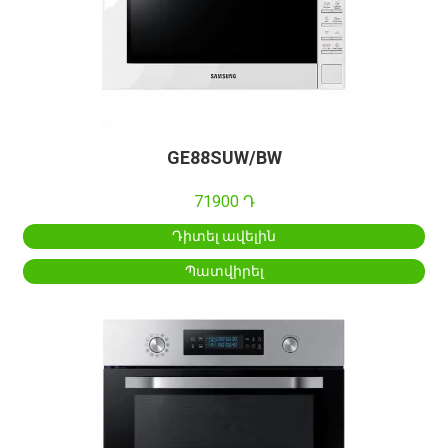
GE88SUW/BW
71900 Դ
Դիտել ավելին
Պատվիրել