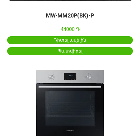
MW-MM20P(BK)-P
44000 Դ
Դիտել ավելին
Պատվիրել