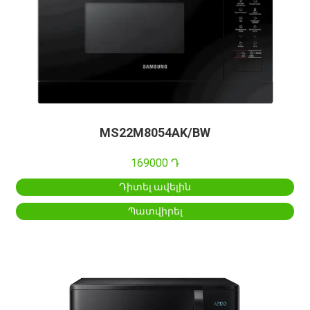
MS22M8054AK/BW
169000 Դ
Դիտել ավելին
Պատվիրել