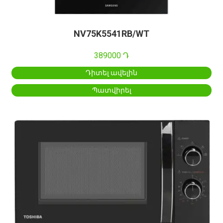
NV75K5541RB/WT
389000 Դ
Դիտել ավելին
Պատվիրել