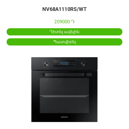
NV68A1110RS/WT
209000 Դ
Դիտել ավելին
Պատվիրել