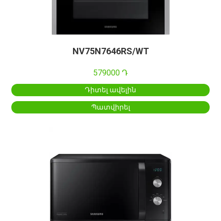
NV75N7646RS/WT
579000 Դ
Դիտել ավելին
Պատվիրել