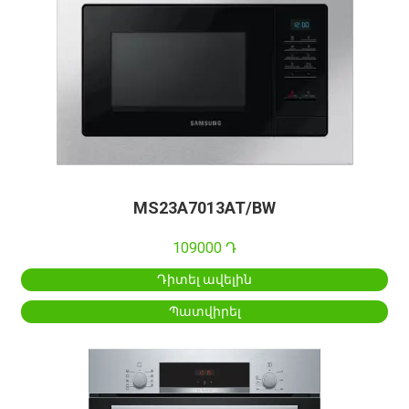
MS23A7013AT/BW
109000 Դ
Դիտել ավելին
Պատվիրել