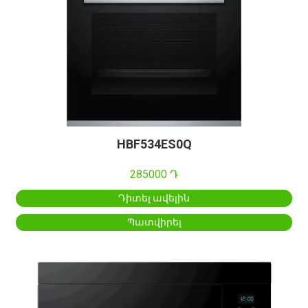
HBF534ES0Q
285000 Դ
Դիտել ավելին
Պատվիրել