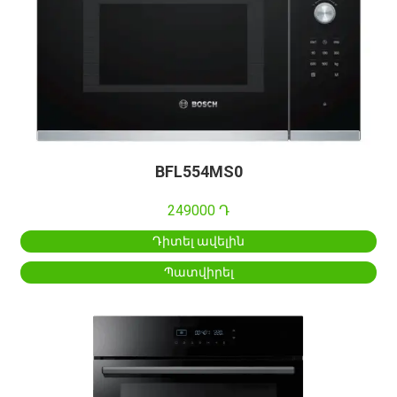
BFL554MS0
249000 Դ
Դիտել ավելին
Պատվիրել