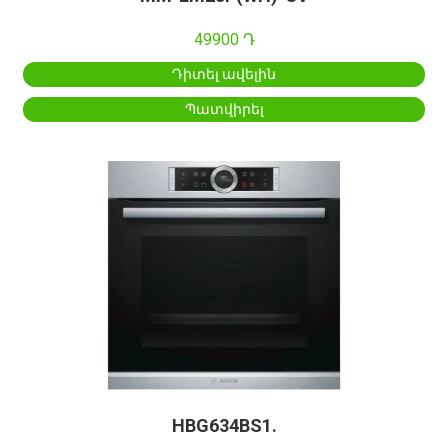
49900 Դ
Դիտել ավելին
Պատվիրել
HBG634BS1.