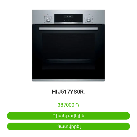
HIJ517YS0R.
387000 Դ
Դիտել ավելին
Պատվիրել