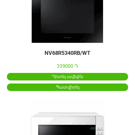
NV68R5340RB/WT
339000 Դ
Դիտել ավելին
Պատվիրել