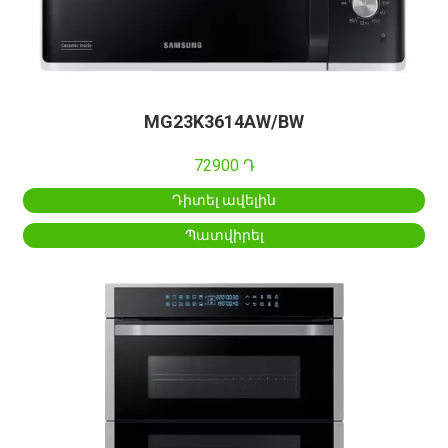
MG23K3614AW/BW
72900 Դ
Դիտել ավելին
Պատվիրել