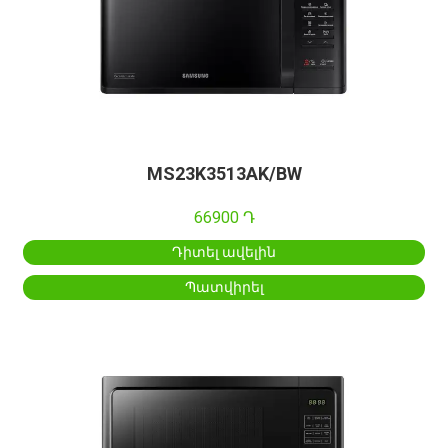
MS23K3513AK/BW
66900 Դ
Դիտել ավելին
Պատվիրել