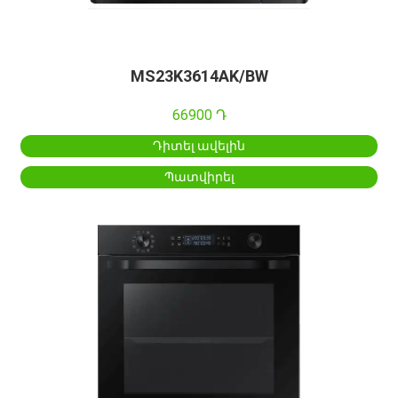
MS23K3614AK/BW
66900 Դ
Դիտել ավելին
Պատվիրել