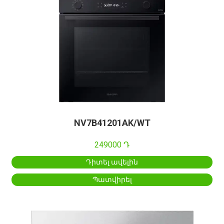
NV7B41201AK/WT
249000 Դ
Դիտել ավելին
Պատվիրել