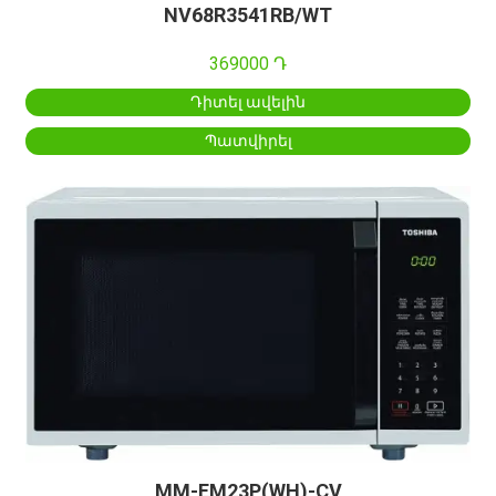
NV68R3541RB/WT
369000 Դ
Դիտել ավելին
Պատվիրել
MM-EM23P(WH)-CV