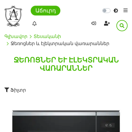
Աճուրդ
Գլխավոր
Տեսականի
Ջեռոցներ և էլեկտրական վառարաններ
ՋԵՌՈՑՆԵՐ ԵՒ ԷԼԵԿՏՐԱԿԱՆ Վ
ԱՌԱՐԱՆՆԵՐ
Ֆիլտր