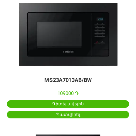
MS23A7013AB/BW
109000 Դ
Դիտել ավելին
Պատվիրել